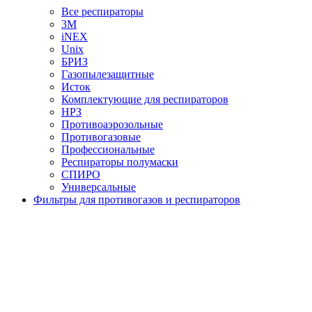
Все респираторы
3М
iNEX
Unix
БРИЗ
Газопылезащитные
Исток
Комплектующие для респираторов
НРЗ
Противоаэрозольные
Противогазовые
Профессиональные
Респираторы полумаски
СПИРО
Универсальные
Фильтры для противогазов и респираторов