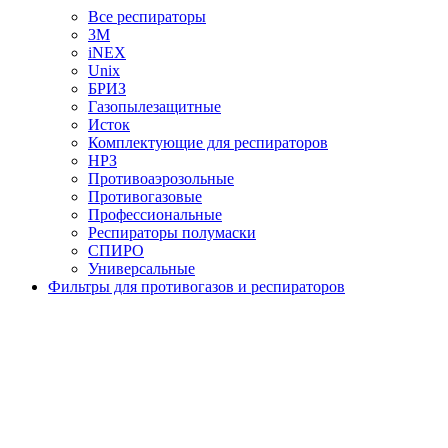
Все респираторы
3М
iNEX
Unix
БРИЗ
Газопылезащитные
Исток
Комплектующие для респираторов
НРЗ
Противоаэрозольные
Противогазовые
Профессиональные
Респираторы полумаски
СПИРО
Универсальные
Фильтры для противогазов и респираторов