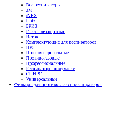
Все респираторы
3М
iNEX
Unix
БРИЗ
Газопылезащитные
Исток
Комплектующие для респираторов
НРЗ
Противоаэрозольные
Противогазовые
Профессиональные
Респираторы полумаски
СПИРО
Универсальные
Фильтры для противогазов и респираторов