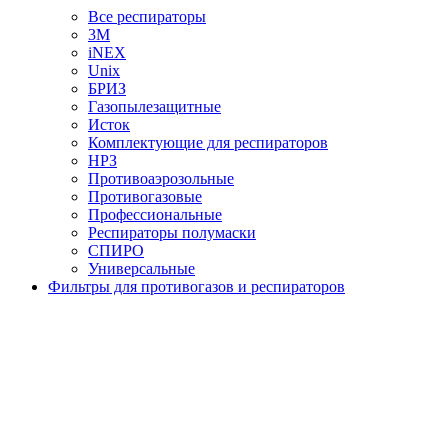
Все респираторы
3М
iNEX
Unix
БРИЗ
Газопылезащитные
Исток
Комплектующие для респираторов
НРЗ
Противоаэрозольные
Противогазовые
Профессиональные
Респираторы полумаски
СПИРО
Универсальные
Фильтры для противогазов и респираторов