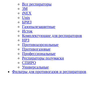
Все респираторы
3М
iNEX
Unix
БРИЗ
Газопылезащитные
Исток
Комплектующие для респираторов
НРЗ
Противоаэрозольные
Противогазовые
Профессиональные
Респираторы полумаски
СПИРО
Универсальные
Фильтры для противогазов и респираторов