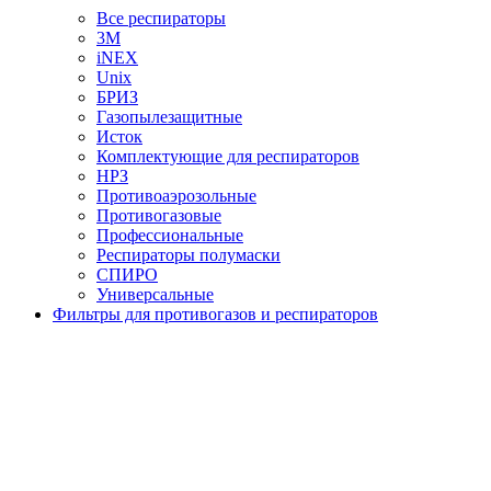
Все респираторы
3М
iNEX
Unix
БРИЗ
Газопылезащитные
Исток
Комплектующие для респираторов
НРЗ
Противоаэрозольные
Противогазовые
Профессиональные
Респираторы полумаски
СПИРО
Универсальные
Фильтры для противогазов и респираторов