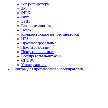
Все респираторы
3М
iNEX
Unix
БРИЗ
Газопылезащитные
Исток
Комплектующие для респираторов
НРЗ
Противоаэрозольные
Противогазовые
Профессиональные
Респираторы полумаски
СПИРО
Универсальные
Фильтры для противогазов и респираторов