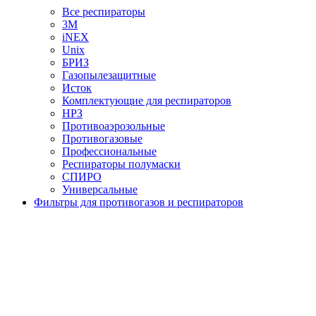
Все респираторы
3М
iNEX
Unix
БРИЗ
Газопылезащитные
Исток
Комплектующие для респираторов
НРЗ
Противоаэрозольные
Противогазовые
Профессиональные
Респираторы полумаски
СПИРО
Универсальные
Фильтры для противогазов и респираторов