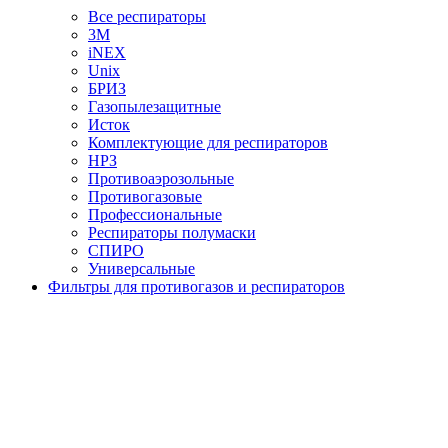
Все респираторы
3М
iNEX
Unix
БРИЗ
Газопылезащитные
Исток
Комплектующие для респираторов
НРЗ
Противоаэрозольные
Противогазовые
Профессиональные
Респираторы полумаски
СПИРО
Универсальные
Фильтры для противогазов и респираторов