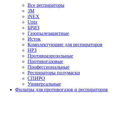
Все респираторы
3М
iNEX
Unix
БРИЗ
Газопылезащитные
Исток
Комплектующие для респираторов
НРЗ
Противоаэрозольные
Противогазовые
Профессиональные
Респираторы полумаски
СПИРО
Универсальные
Фильтры для противогазов и респираторов