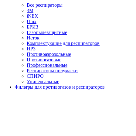
Все респираторы
3М
iNEX
Unix
БРИЗ
Газопылезащитные
Исток
Комплектующие для респираторов
НРЗ
Противоаэрозольные
Противогазовые
Профессиональные
Респираторы полумаски
СПИРО
Универсальные
Фильтры для противогазов и респираторов