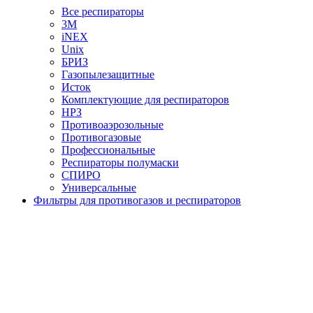
Все респираторы
3М
iNEX
Unix
БРИЗ
Газопылезащитные
Исток
Комплектующие для респираторов
НРЗ
Противоаэрозольные
Противогазовые
Профессиональные
Респираторы полумаски
СПИРО
Универсальные
Фильтры для противогазов и респираторов