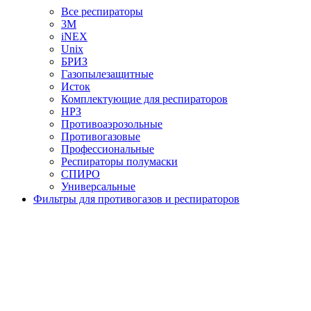
Все респираторы
3М
iNEX
Unix
БРИЗ
Газопылезащитные
Исток
Комплектующие для респираторов
НРЗ
Противоаэрозольные
Противогазовые
Профессиональные
Респираторы полумаски
СПИРО
Универсальные
Фильтры для противогазов и респираторов