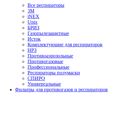
Все респираторы
3М
iNEX
Unix
БРИЗ
Газопылезащитные
Исток
Комплектующие для респираторов
НРЗ
Противоаэрозольные
Противогазовые
Профессиональные
Респираторы полумаски
СПИРО
Универсальные
Фильтры для противогазов и респираторов