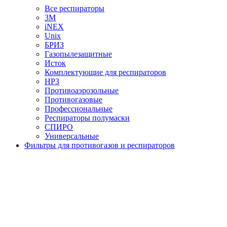
Все респираторы
3М
iNEX
Unix
БРИЗ
Газопылезащитные
Исток
Комплектующие для респираторов
НРЗ
Противоаэрозольные
Противогазовые
Профессиональные
Респираторы полумаски
СПИРО
Универсальные
Фильтры для противогазов и респираторов