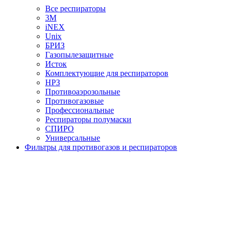
Все респираторы
3М
iNEX
Unix
БРИЗ
Газопылезащитные
Исток
Комплектующие для респираторов
НРЗ
Противоаэрозольные
Противогазовые
Профессиональные
Респираторы полумаски
СПИРО
Универсальные
Фильтры для противогазов и респираторов