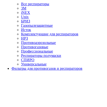
Все респираторы
3М
iNEX
Unix
БРИЗ
Газопылезащитные
Исток
Комплектующие для респираторов
НРЗ
Противоаэрозольные
Противогазовые
Профессиональные
Респираторы полумаски
СПИРО
Универсальные
Фильтры для противогазов и респираторов