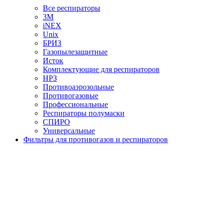
Все респираторы
3М
iNEX
Unix
БРИЗ
Газопылезащитные
Исток
Комплектующие для респираторов
НРЗ
Противоаэрозольные
Противогазовые
Профессиональные
Респираторы полумаски
СПИРО
Универсальные
Фильтры для противогазов и респираторов