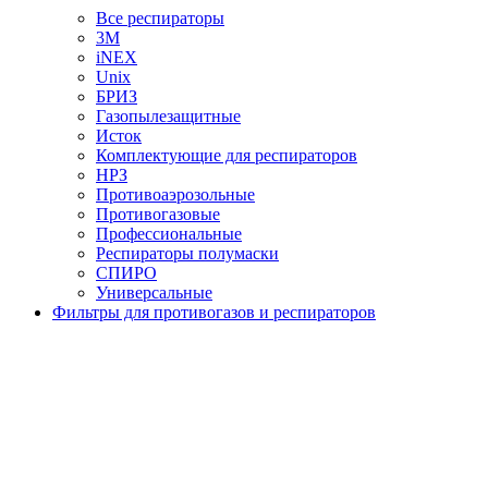
Все респираторы
3М
iNEX
Unix
БРИЗ
Газопылезащитные
Исток
Комплектующие для респираторов
НРЗ
Противоаэрозольные
Противогазовые
Профессиональные
Респираторы полумаски
СПИРО
Универсальные
Фильтры для противогазов и респираторов