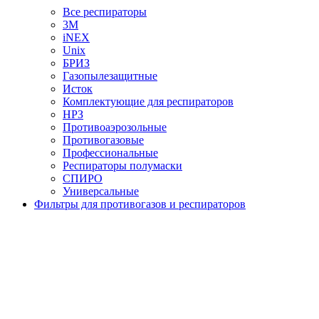
Все респираторы
3М
iNEX
Unix
БРИЗ
Газопылезащитные
Исток
Комплектующие для респираторов
НРЗ
Противоаэрозольные
Противогазовые
Профессиональные
Респираторы полумаски
СПИРО
Универсальные
Фильтры для противогазов и респираторов