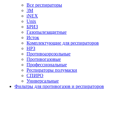
Все респираторы
3М
iNEX
Unix
БРИЗ
Газопылезащитные
Исток
Комплектующие для респираторов
НРЗ
Противоаэрозольные
Противогазовые
Профессиональные
Респираторы полумаски
СПИРО
Универсальные
Фильтры для противогазов и респираторов