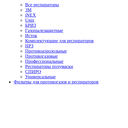
Все респираторы
3М
iNEX
Unix
БРИЗ
Газопылезащитные
Исток
Комплектующие для респираторов
НРЗ
Противоаэрозольные
Противогазовые
Профессиональные
Респираторы полумаски
СПИРО
Универсальные
Фильтры для противогазов и респираторов