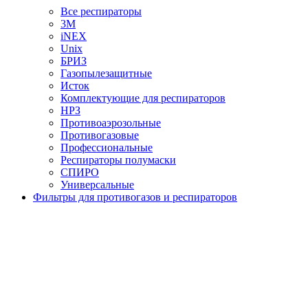
Все респираторы
3М
iNEX
Unix
БРИЗ
Газопылезащитные
Исток
Комплектующие для респираторов
НРЗ
Противоаэрозольные
Противогазовые
Профессиональные
Респираторы полумаски
СПИРО
Универсальные
Фильтры для противогазов и респираторов