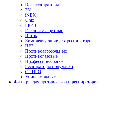
Все респираторы
3М
iNEX
Unix
БРИЗ
Газопылезащитные
Исток
Комплектующие для респираторов
НРЗ
Противоаэрозольные
Противогазовые
Профессиональные
Респираторы полумаски
СПИРО
Универсальные
Фильтры для противогазов и респираторов