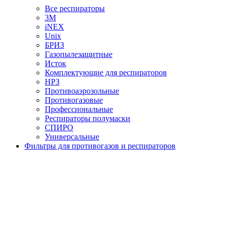
Все респираторы
3М
iNEX
Unix
БРИЗ
Газопылезащитные
Исток
Комплектующие для респираторов
НРЗ
Противоаэрозольные
Противогазовые
Профессиональные
Респираторы полумаски
СПИРО
Универсальные
Фильтры для противогазов и респираторов