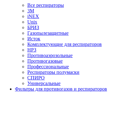
Все респираторы
3М
iNEX
Unix
БРИЗ
Газопылезащитные
Исток
Комплектующие для респираторов
НРЗ
Противоаэрозольные
Противогазовые
Профессиональные
Респираторы полумаски
СПИРО
Универсальные
Фильтры для противогазов и респираторов