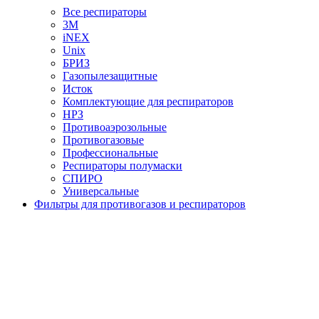
Все респираторы
3М
iNEX
Unix
БРИЗ
Газопылезащитные
Исток
Комплектующие для респираторов
НРЗ
Противоаэрозольные
Противогазовые
Профессиональные
Респираторы полумаски
СПИРО
Универсальные
Фильтры для противогазов и респираторов