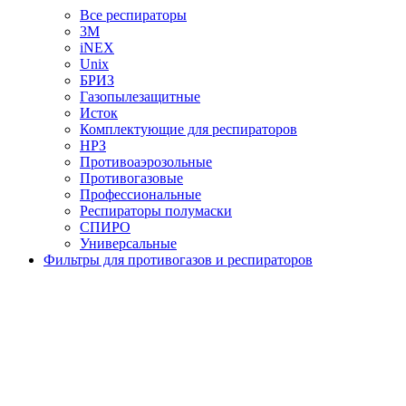
Все респираторы
3М
iNEX
Unix
БРИЗ
Газопылезащитные
Исток
Комплектующие для респираторов
НРЗ
Противоаэрозольные
Противогазовые
Профессиональные
Респираторы полумаски
СПИРО
Универсальные
Фильтры для противогазов и респираторов