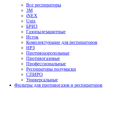
Все респираторы
3М
iNEX
Unix
БРИЗ
Газопылезащитные
Исток
Комплектующие для респираторов
НРЗ
Противоаэрозольные
Противогазовые
Профессиональные
Респираторы полумаски
СПИРО
Универсальные
Фильтры для противогазов и респираторов