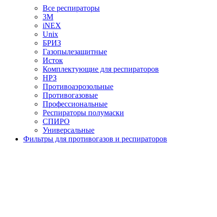
Все респираторы
3М
iNEX
Unix
БРИЗ
Газопылезащитные
Исток
Комплектующие для респираторов
НРЗ
Противоаэрозольные
Противогазовые
Профессиональные
Респираторы полумаски
СПИРО
Универсальные
Фильтры для противогазов и респираторов