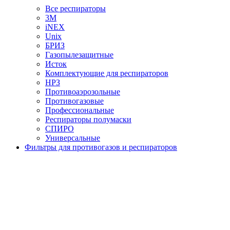
Все респираторы
3М
iNEX
Unix
БРИЗ
Газопылезащитные
Исток
Комплектующие для респираторов
НРЗ
Противоаэрозольные
Противогазовые
Профессиональные
Респираторы полумаски
СПИРО
Универсальные
Фильтры для противогазов и респираторов