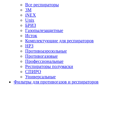
Все респираторы
3М
iNEX
Unix
БРИЗ
Газопылезащитные
Исток
Комплектующие для респираторов
НРЗ
Противоаэрозольные
Противогазовые
Профессиональные
Респираторы полумаски
СПИРО
Универсальные
Фильтры для противогазов и респираторов