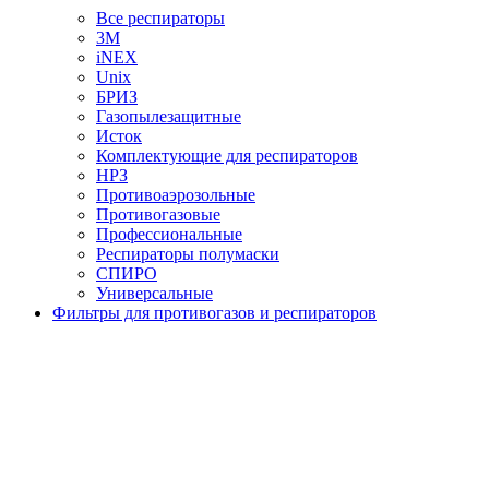
Все респираторы
3М
iNEX
Unix
БРИЗ
Газопылезащитные
Исток
Комплектующие для респираторов
НРЗ
Противоаэрозольные
Противогазовые
Профессиональные
Респираторы полумаски
СПИРО
Универсальные
Фильтры для противогазов и респираторов