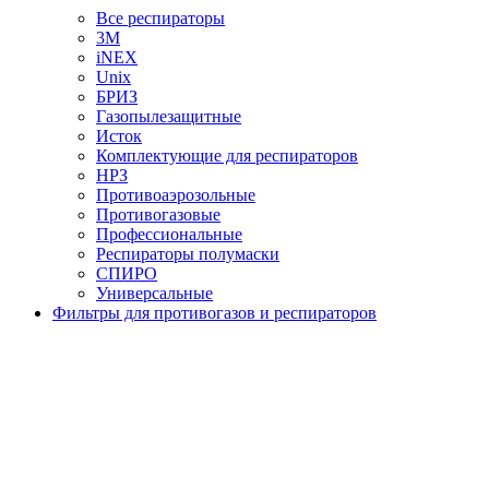
Все респираторы
3М
iNEX
Unix
БРИЗ
Газопылезащитные
Исток
Комплектующие для респираторов
НРЗ
Противоаэрозольные
Противогазовые
Профессиональные
Респираторы полумаски
СПИРО
Универсальные
Фильтры для противогазов и респираторов