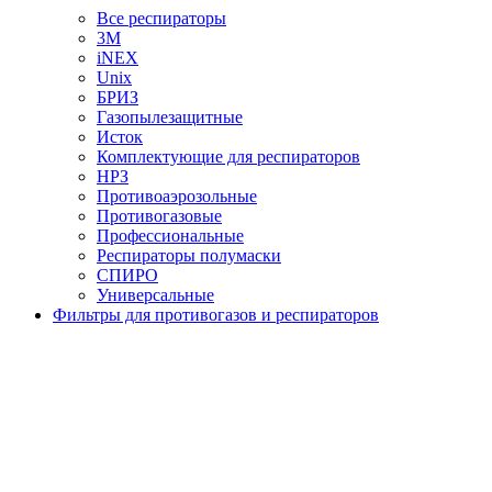
Все респираторы
3М
iNEX
Unix
БРИЗ
Газопылезащитные
Исток
Комплектующие для респираторов
НРЗ
Противоаэрозольные
Противогазовые
Профессиональные
Респираторы полумаски
СПИРО
Универсальные
Фильтры для противогазов и респираторов