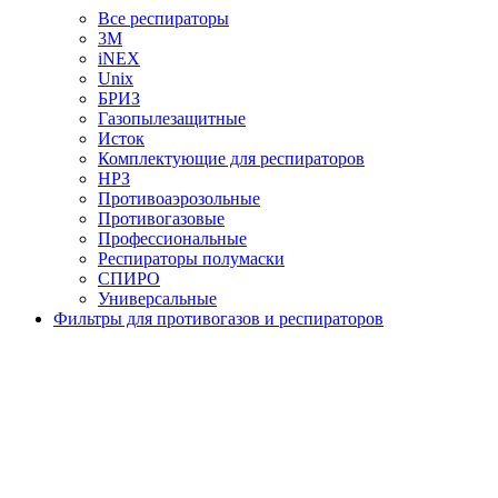
Все респираторы
3М
iNEX
Unix
БРИЗ
Газопылезащитные
Исток
Комплектующие для респираторов
НРЗ
Противоаэрозольные
Противогазовые
Профессиональные
Респираторы полумаски
СПИРО
Универсальные
Фильтры для противогазов и респираторов