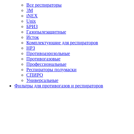
Все респираторы
3М
iNEX
Unix
БРИЗ
Газопылезащитные
Исток
Комплектующие для респираторов
НРЗ
Противоаэрозольные
Противогазовые
Профессиональные
Респираторы полумаски
СПИРО
Универсальные
Фильтры для противогазов и респираторов