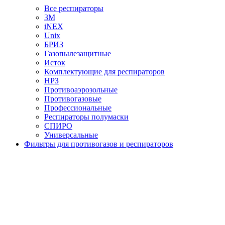
Все респираторы
3М
iNEX
Unix
БРИЗ
Газопылезащитные
Исток
Комплектующие для респираторов
НРЗ
Противоаэрозольные
Противогазовые
Профессиональные
Респираторы полумаски
СПИРО
Универсальные
Фильтры для противогазов и респираторов