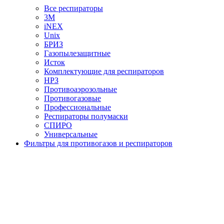
Все респираторы
3М
iNEX
Unix
БРИЗ
Газопылезащитные
Исток
Комплектующие для респираторов
НРЗ
Противоаэрозольные
Противогазовые
Профессиональные
Респираторы полумаски
СПИРО
Универсальные
Фильтры для противогазов и респираторов