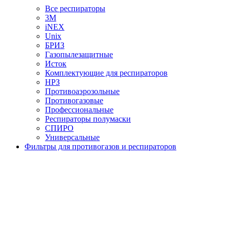
Все респираторы
3М
iNEX
Unix
БРИЗ
Газопылезащитные
Исток
Комплектующие для респираторов
НРЗ
Противоаэрозольные
Противогазовые
Профессиональные
Респираторы полумаски
СПИРО
Универсальные
Фильтры для противогазов и респираторов