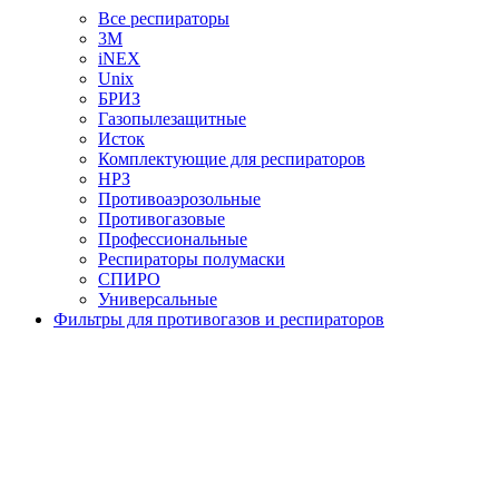
Все респираторы
3М
iNEX
Unix
БРИЗ
Газопылезащитные
Исток
Комплектующие для респираторов
НРЗ
Противоаэрозольные
Противогазовые
Профессиональные
Респираторы полумаски
СПИРО
Универсальные
Фильтры для противогазов и респираторов