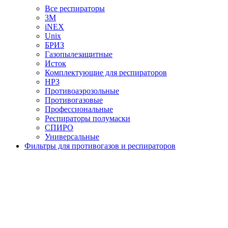
Все респираторы
3М
iNEX
Unix
БРИЗ
Газопылезащитные
Исток
Комплектующие для респираторов
НРЗ
Противоаэрозольные
Противогазовые
Профессиональные
Респираторы полумаски
СПИРО
Универсальные
Фильтры для противогазов и респираторов