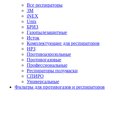
Все респираторы
3М
iNEX
Unix
БРИЗ
Газопылезащитные
Исток
Комплектующие для респираторов
НРЗ
Противоаэрозольные
Противогазовые
Профессиональные
Респираторы полумаски
СПИРО
Универсальные
Фильтры для противогазов и респираторов