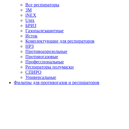
Все респираторы
3М
iNEX
Unix
БРИЗ
Газопылезащитные
Исток
Комплектующие для респираторов
НРЗ
Противоаэрозольные
Противогазовые
Профессиональные
Респираторы полумаски
СПИРО
Универсальные
Фильтры для противогазов и респираторов