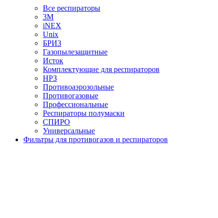
Все респираторы
3М
iNEX
Unix
БРИЗ
Газопылезащитные
Исток
Комплектующие для респираторов
НРЗ
Противоаэрозольные
Противогазовые
Профессиональные
Респираторы полумаски
СПИРО
Универсальные
Фильтры для противогазов и респираторов